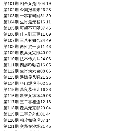
第101期 相合又是四04 19
第102期 今期报喜来26 23
第103期 一零有码回31 39
第104期 生肖最无智16 11
第105期 可望不可即37 46
第106期 佳人到三更11 09
第107期 三八有姐合24 49
第108期 两姓混一谈11 43
第109期 覆巢无完卵40 02
第110期 法不传六耳24 06
第111期 四起称独霸16 05
第112期 生肖为六台08 06
第113期 遇隙显风骚21 26
第114期 坐山观虎斗02 35
第115期 温良恭俭让16 28
第116期 断来又续续49 06
第117期 三二喜相连12 13
第118期 覆巢无完卵20 04
第119期 二宇分外红01 44
第120期 相攻如狼虎37 14
第121期 交释在沙场21 45