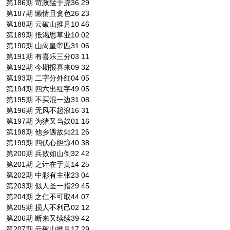
第186期 苛政猛于虎36 29
第187期 懒情且贪色26 23
第188期 云破山推月10 46
第189期 抵渴思草业10 02
第190期 山咼皇帝匹31 06
第191期 有喜乐三分03 11
第192期 今期报喜来09 32
第193期 二字分外红04 05
第194期 四六出红字49 05
第195期 不买混一边31 08
第196期 无风不起浪16 31
第197期 为猪又当奴01 16
第198期 他乡遇故知21 26
第199期 四伏心胆惊40 38
第200期 兵败如山倒32 42
第201期 之计在于黄14 25
第202期 中彩有主张23 04
第203期 似人圣一指29 45
第204期 之仁不可取44 07
第205期 损人不利己02 12
第206期 断来又续续39 42
第207期 云破山推月17 29