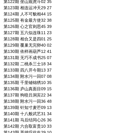
第122期 坐山观虎斗02 35
第123期 相连运冲天29 27
第124期 人不可貌相44 15
第125期 有金最方使32 38
第126期 心之官则思45 39
第127期 五六似连珠11 23
第128期 相合又是四01 25
第129期 覆巢无完卵40 02
第130期 依样画葫芦12 41
第131期 无巧不成书25 07
第132期 二桃杀三士18 34
第133期 四八开今期13 37
第134期 附水污一回07 08
第135期 千里铺锦绣10 35
第136期 庐山真面目09 15
第137期 狗咬吕洞宾22 34
第138期 附水污一回36 48
第139期 针知寸麦芒09 13
第140期 十八般武艺31 34
第141期 马后结同心26 36
第142期 六合取富贵10 33
第143期 英雄叹此生29 10