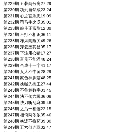
第229期 五载两分离27 29
第230期 功到自然成23 24
第231期 心之官则思19 09
第232期 司马牛之叹35 01
第233期 蛇斗正富酣12 39
第234期 不打不相识06 11
第235期 栉风闯险关49 26
第236期 穿云应其昌05 17
第237期 下注用心猜17 27
第238期 富贵不能淫48 24
第239期 合成十一字41 17
第240期 女大不中留28 29
第241期 察色神飘荡48 25
第242期 擒贼先擒王27 44
第243期 不鲁算数字03 45
第244期 法不传六耳36 08
第245期 快刀斩乱麻09 46
第246期 之后一相连22 15
第247期 相倚两依依35 46
第248期 换汤不换药39 30
第249期 五六似连珠02 47